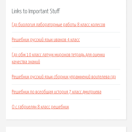
Links to Important Stuff
Гдз биология лабораторные работы 8 класс колесов
Решебник русский язык иванов 4 класс
Гдз обж 10 класс латчук миронов тетрадь для оценки
качества знаний
Решебник русский язык сборник упражнений воителева гдз
Решебник по всеобщая история 7 класс дмитриева
О.с.габриелян 8 класс решебник