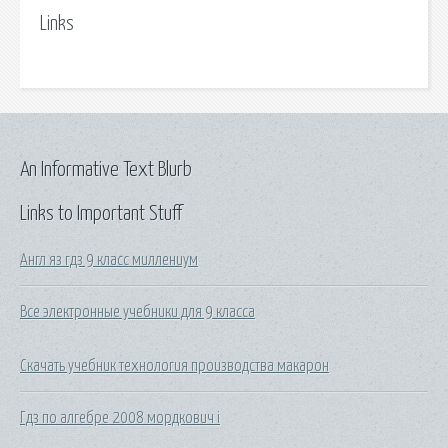
Links
An Informative Text Blurb
Links to Important Stuff
Англ яз гдз 9 класс миллениум
Все электронные учебники для 9 класса
Скачать учебник технология производства макарон
Гдз по алгебре 2008 мордкович i