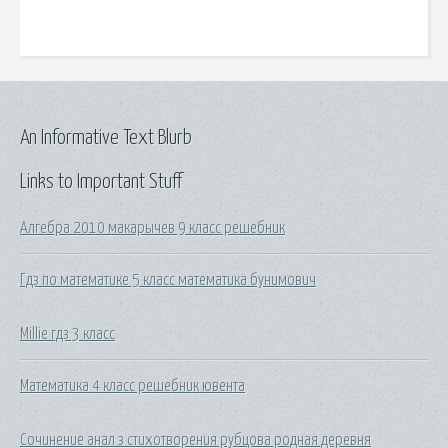
An Informative Text Blurb
Links to Important Stuff
Алгебра 2010 макарычев 9 класс решебник
Гдз по математике 5 класс математика бунимович
Millie гдз 3 класс
Математика 4 класс решебник ювента
Сочинение анал з стихотворения рубцова родная деревня