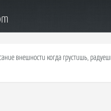
com
сание внешности когда грустишь, радуеш