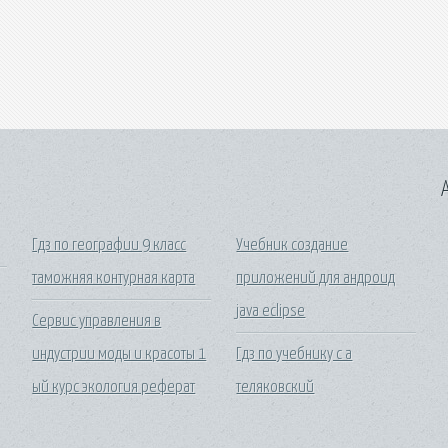
A
Гдз по географии 9 класс
Учебник создание
таможняя контурная карта
приложений для андроид
java eclipse
Сервис управления в
индустрии моды и красоты 1
Гдз по учебнику с a
ый курс экология реферат
теляковский