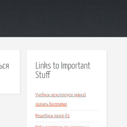
ься
Links to Important
Stuff
Учебник архитектура зданий
скачать бесплатно
Решебник лазер б1