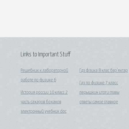
Links to Important Stuff
Решебник к лабораторной
Гдз фізика 8 клас бар'яхтар
работе по физике 6
Гдз по физике 7 класс
История россии 10 класс 2
перышкин итоги главы
часть сахаров боханов
ответы самое главное
электронный учебник doc