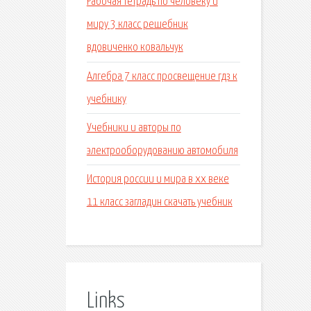
Рабочая тетрадь по человеку и
миру 3 класс решебник
вдовиченко ковальчук
Алгебра 7 класс просвещение гдз к
учебнику
Учебники и авторы по
электрооборудованию автомобиля
История россии и мира в xx веке
11 класс загладин скачать учебник
Links