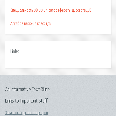
Специальность 08.00.04 авторефераты диссертаций
Алгебра васюк 7 класс гдз
Links
An Informative Text Blurb
Links to Important Stuff
Заказники гдз по географии