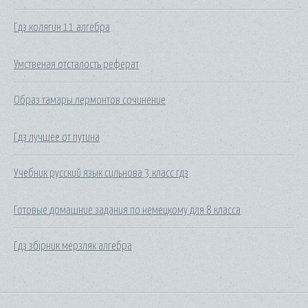
Гдз колягин 11 алгебра
Умственая отсталость реферат
Образ тамары лермонтов сочинение
Гдз лучшее от путина
Учебник русский язык сильнова 3 класс гдз
Готовые домашние задания по немецкому для 8 класса
Гдз збірник мерзляк алгебра