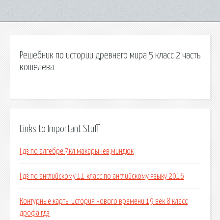
Решебник по истории древнего мира 5 класс 2 часть
кошелева
Links to Important Stuff
Гдз по алгебре 7кл.макарычев,миндюк
Гдз по английскому 11 класс по английскому языку 2016
Контурные карты история нового времени 19 век 8 класс
дрофа гдз