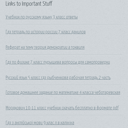
Links to Important Stuff
Учебник по русскому языку 3 класс ответы
Гдз тетрадь по истории россии 7 класс данилов
Реферат на тему теория демократии а токвиля
Гдз по физике 7 класс пурышева вопросы для самопроверки
Русский язык 5 класс гдз рыбченкова рабочая тетрадь 2 часть
Готовое домашнее задание по математике 4 класса чеботаревская
Мордкович 10-11 класс учебник скачать бесплатно в формате pdf
Гдз з англійської мови 9 клас л.в.калініна