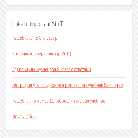
Links to Important Stuff
Решебники по 8 классу р
Ботвинников черчение гдз 2013
Гдз по химии кузнецова 8 класс с ответами
География 9 класс дронов и ром скачать учебник бесплатно
Решебник по химии 11 габриелян онлайн учебник
Move учебник