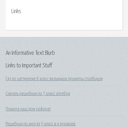
Links
An Informative Text Blurb
Links to Important Stuff
Гдз по иаттматеке 6 класс вельянкин примеры столбиком
Скачать решебник по 7 класс алгебра
Планета наш дом реферат
Решебник по англ.яз 5 класс в.п кузовлев