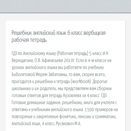
Решебник английский язык 6 класс вербицкая
рабочая тетрадь
ГДЗ по Английскому языку (Рабочая тетрадь) 5 класс И.Н.
Верещагина, О.В. Афанасьева 2010г. Если в 4-м классе на
уроках английского языка вы работаете по учебнику
Биболетовой Мерем Забатовны, то вам, скорее всего,
пригодится и решебник к тетради (workbook). Дорогие
школьники и их родители, мы представляем вам сборник
готовых ответов для тетради Кузовлева за 4 класс. ГДЗ
Готовые домашние задания, решебники, книги для учителя с
ответами к учебникам английского языка. 1500 примеров на
повторение и закрепление фонетики, лексики и грамматики,
Английский язык, 4 класс, Русакович М.А.