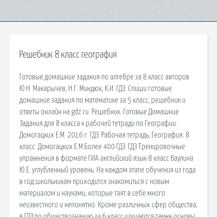
Решебник 8 класс география
Готовые домашние задания по алгебре за 8 класс авторов
Ю.Н. Макарычев, Н.Г. Миндюк, К.И. ГДЗ: Спиши готовые
домашние задания по математике за 5 класс, решебник и
ответы онлайн на gdz.ru. Решебник. Готовые Домашние
Задания для 8 класса к рабочей тетради по Географии.
Домогацких Е.М. 2016 г. ГДЗ: Рабочая тетрадь, География. 8
класс. Домогацких Е.М Более 400 ГДЗ. ГДЗ Тренировочные
упражнения в формате ГИА английский язык 8 класс Ваулина
Ю.Е. углубленный уровень. На каждом этапе обучения из года
в год школьникам приходится знакомиться с новым
материалом и науками, которые таят в себе много
неизвестного и непонятно. Кроме различных сфер общества,
в ГДЗ по обществознанию за 6 класс изучаются также основы