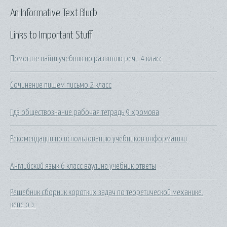
An Informative Text Blurb
Links to Important Stuff
Помогите найти учебник по развитию речи 4 класс
Сочинение пишем письмо 2 класс
Гдз обществознание рабочая тетрадь 9 хромова
Рекомендации по использованию учебников информатики
Английский язык 6 класс ваулина учебник ответы
Решебник сборник коротких задач по теоретической механике.
кепе о.э.