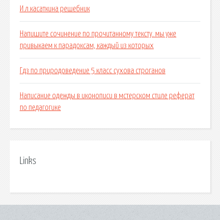
И.л.касаткина решебник
Напишите сочинение по прочитанному тексту. мы уже
привыкаем к парадоксам, каждый из которых
Гдз по природоведение 5 класс сухова строганов
Написание одежды в иконописи в мстерском стиле реферат
по педагогике
Links