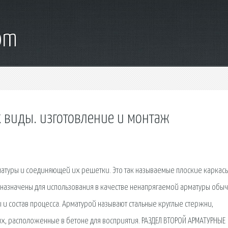
com
 виды. изготовление и монтаж
атуры и соединяющей их решетки. Это так называемые плоские каркасы
едназначены для использования в качестве ненапрягаемой арматуры обы
ы и состав процесса. Арматурой называют стальные круглые стержни,
х, рас­положенные в бетоне для восприятия. РАЗДЕЛ ВТОРОЙ АРМАТУРНЫЕ