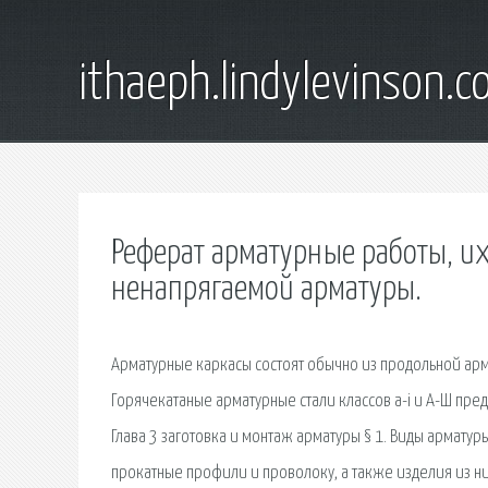
ithaeph.lindylevinson.
Реферат арматурные работы, их
ненапрягаемой арматуры.
Арматурные каркасы состоят обычно из продольной арм
Горячекатаные арматурные стали классов a-i и А-Ш пр
Глава 3 заготовка и монтаж арматуры § 1. Виды арматур
прокатные профили и проволоку, а также изделия из ни