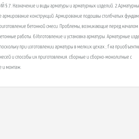
ИЙ § 7. Назначение и виды арматуры и арматурных изделий. 2.Арматурн
е армирование конструкций. Армирование подошвы столбчатых фундам
Приготовление бетонной смеси. Проблемы, возникающие перед началом
етонные работы. 6.Изготовление и установка арматуры. Арматурные изд
 поскольку при изготовлении арматуры в мелких цехах ; f на приобъектн
месей и способы их приготовления. сборные и сборно-монолитные с
е и монтаж.