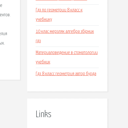
ые
Гдз по геометрии 8 класс к
ентов.
учебнику
10 клас мерзляк алгебра збірник
елия
гдз
ых.
Материаловедение в стоматологии
учебник
Гдз 8 класс геометрия автор бурда
Links