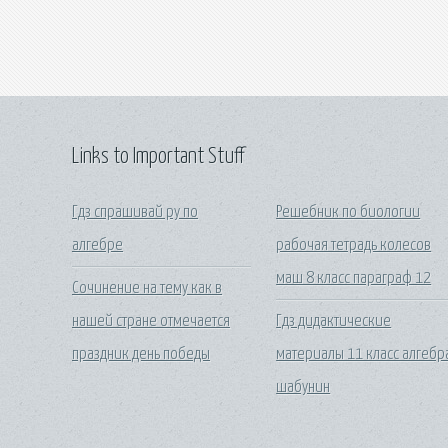
Links to Important Stuff
Гдз спрашивай ру по
Решебник по биологии
алгебре
рабочая тетрадь колесов
маш 8 класс параграф 12
Сочинение на тему как в
нашей стране отмечается
Гдз дидактические
праздник день победы
материалы 11 класс алгебр
шабунин