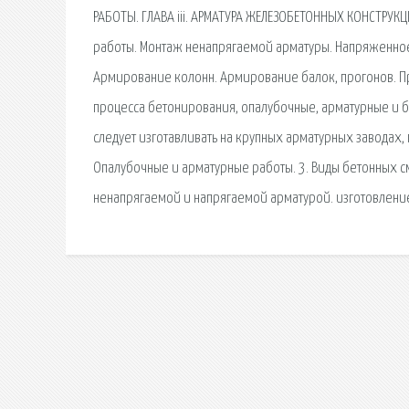
РАБОТЫ. ГЛАВА iii. АРМАТУРА ЖЕЛЕЗОБЕТОННЫХ КОНСТРУКЦ
работы. Монтаж ненапрягаемой арматуры. Напряженно
Армирование колонн. Армирование балок, прогонов. 
процесса бетонирования, опалубочные, арматурные и б
следует изготавливать на крупных арматур­ных заводах,
Опалубочные и арматурные работы. 3. Виды бетонных с
ненапрягаемой и напрягаемой арматурой. изготовлени