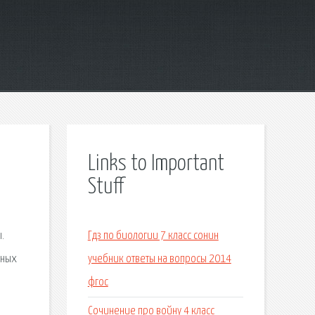
Links to Important
Stuff
.
Гдз по биологии 7 класс сонин
чных
учебник ответы на вопросы 2014
фгос
Сочинение про войну 4 класс