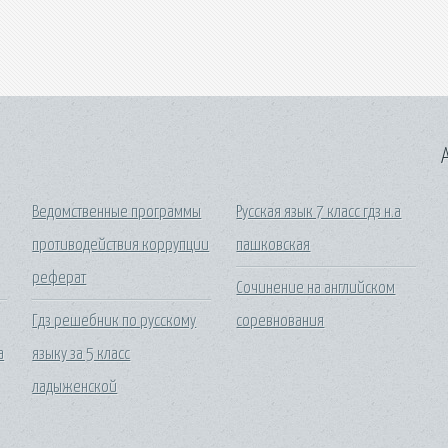
A
Ведомственные программы
Русская язык 7 класс гдз н.а
противодействия коррупции
пашковская
реферат
Сочинение на английском
Гдз решебник по русскому
соревнования
а
языку за 5 класс
ладыженской