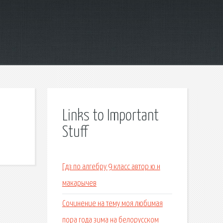
Links to Important
Stuff
Гдз по алгебру 9 класс автор ю.н
макарычев
Сочинение на тему моя любимая
пора года зима на белорусском