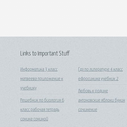
Links to Important Stuff
Информатика 3 класс
Гдз по литературе 4 класс
матвеева приложение к
ефросинина учебник 2
учебнику
Любовь к родине
Решебник по биология 6
антоновские яблоки бунин
класс рабочая тетрадь
сочинение
сонина сониной