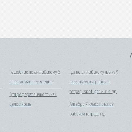
A
Решебник по английскому 6
Гдз по английскому языку 5
класс домашнее чтение
класс ваулина рабочая
тетрадь spotlight 2014 гдз
Гугл реферат личность как
целостность
Алгебра 7 класс потапов
рабочая тетрадь гдз