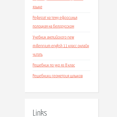
языке
Реферат на тему ефросинья
полоцкая на белорусском
Учебник английского new
millennium english 11 класс онлайн
читать
Решебник по укр яз 8 клас
Решебники геометрия шлыков
Links