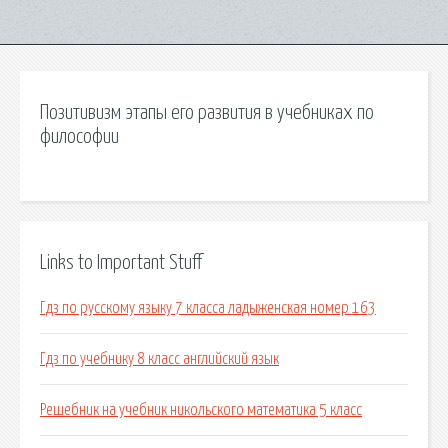
Позитивизм этапы его развития в учебниках по
философии
Links to Important Stuff
Гдз по русскому языку 7 класса ладыженская номер 163
Гдз по учебнику 8 класс английский язык
Решебник на учебник никольского математика 5 класс