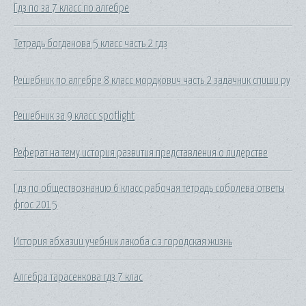
Гдз по за 7 класс по алгебре
Тетрадь богданова 5 класс часть 2 гдз
Решебник по алгебре 8 класс мордкович часть 2 задачник спиши ру
Решебник за 9 класс spotlight
Реферат на тему история развития представления о лидерстве
Гдз по обществознанию 6 класс рабочая тетрадь соболева ответы
фгос 2015
История абхазии учебник лакоба с.з городская жизнь
Алгебра тарасенкова гдз 7 клас