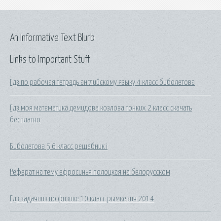
An Informative Text Blurb
Links to Important Stuff
Гдз по рабочая тетрадь английскому языку 4 класс биболетова
Гдз моя математика демидова козлова тонких 2 класс скачать
бесплатно
Биболетова 5 6 класс решебник i
Реферат на тему ефросинья полоцкая на белорусском
Гдз задачник по физике 10 класс рымкевич 2014