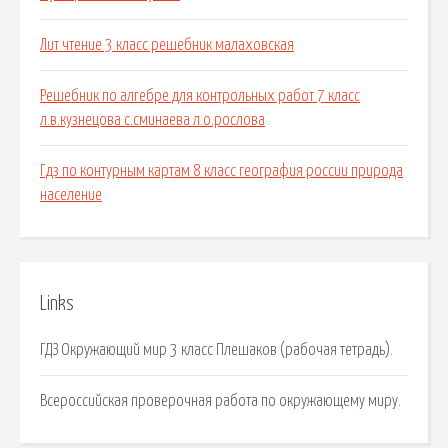
Лит чтение 3 класс решебник малаховская
Решебник по алгебре для контрольных работ 7 класс
л.в.кузнецова с.сминаева л.о.рослова
Гдз по контурным картам 8 класс география россии природа
население
Links
ГДЗ Окружающий мир 3 класс Плешаков (рабочая тетрадь).
Всероссийская проверочная работа по окружающему миру.