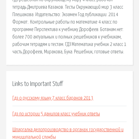
тетрадь Дмитриева Казаков. Тесты Окружающий мир 3 класс
Плешакова. Издательство: Экзамен Год публикации: 2014
Формат:. Контрольные работы по математике 4 класс по
программе Перспектива к учебнику Дорофеев. Ботанам.нет:
более 700 актуальных и полных решебников к учебникам,
рабочим тетрадям и тестам. ГДЗ Математика учебник 2 класс 1
часть Дорофеев, Миракова, Бука. Решебник, готовые ответы.
Links to Important Stuff
Гдз о русскому языку 7 класс баранов 2013
Гдз по истории 5 данилов класс учебник ответы
Шпаргалка делопроизводство в органах государственной и
муниципальной службы