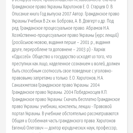
Гражданское право Украины Харитонов Е. О. Старцев О. В.
Описание книги Год выпуска 2007 Автор. Гражданское право
Украины Учебник В 2х кн. Боброва, А. В. Довгерт и др. Под
ред. Гражданское процессуальное право. Абрамов Н.А.
Хозяйственно-процессуальное право Украины (курс лекций)
(російською мовою, видання перше – 2001 р., видання
друге, перероблене та доповнене – 2003 р).- Харків:
«Одиссей». Общество и государство исходят из того, что
преступник как лицо, наделенное сознанием и волей, должен
быть способным соотносить свое поведение с уголовно-
правовыми запретами и только. Е.О. Харитонов, Н.А.
Саниахметова Гражданское право Украины. 2004
Гражданское право Украины. 2004 Победоносцев К.П.
Гражданское право Украины: Скачать бесплатно Гражданское
право Украины: учебники, конспекты, лекции - Правовой
портал Украины. В учебнике обстоятельно рассматриваются
Общая и Особенная часть гражданского права. Харитонов
Евгений Олегович — доктор юридических наук, профессор,