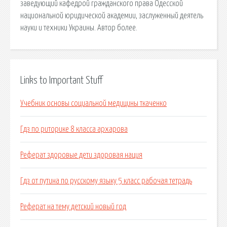
заведующий кафедрой гражданского права Одесской
национальной юридической академии, заслуженный деятель
науки и техники Украины. Автор более.
Links to Important Stuff
Учебник основы социальной медицины ткаченко
Гдз по риторике 8 класса архарова
Реферат здоровые дети здоровая нация
Гдз от путина по русскому языку 5 класс рабочая тетрадь
Реферат на тему детский новый год