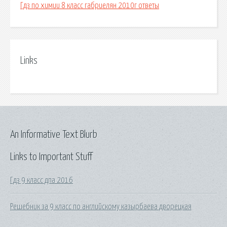
Гдз по химии 8 класс габриелян 2010г ответы
Links
An Informative Text Blurb
Links to Important Stuff
Гдз 9 класс дпа 2016
Решебник за 9 класс по английскому казырбаева дворецкая