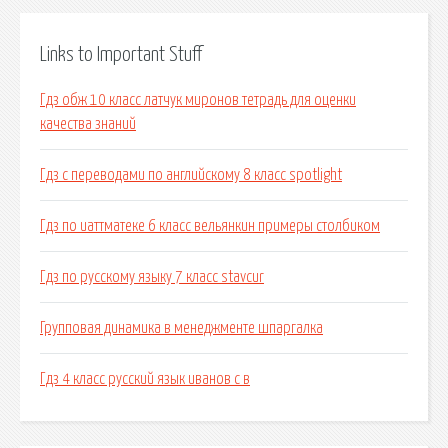
Links to Important Stuff
Гдз обж 10 класс латчук миронов тетрадь для оценки
качества знаний
Гдз с переводами по английскому 8 класс spotlight
Гдз по иаттматеке 6 класс вельянкин примеры столбиком
Гдз по русскому языку 7 класс stavcur
Групповая динамика в менеджменте шпаргалка
Гдз 4 класс русский язык иванов с в