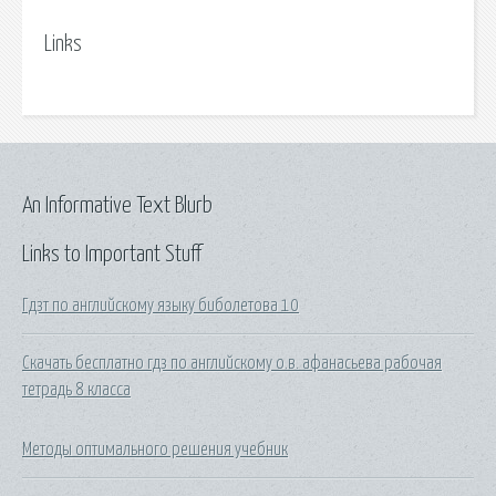
Links
An Informative Text Blurb
Links to Important Stuff
Гдзт по английскому языку биболетова 10
Скачать бесплатно гдз по английскому о.в. афанасьева рабочая
тетрадь 8 класса
Методы оптимального решения учебник