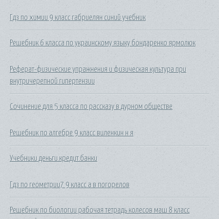
Гдз по химии 9 класс габриелян синий учебник
Решебник 6 класса по украинскому языку бондаренко ярмолюк
Реферат-физические упражнения и физическая культура при
внутричерепной гипертензии
Сочинение для 5 класса по рассказу в дурном обществе
Решебник по алгебре 9 класс виленкин н я
Учебники деньги.кредит.банки
Гдз по геометрии7 9 класс а в погорелов
Решебник по биологии рабочая тетрадь колесов маш 8 класс