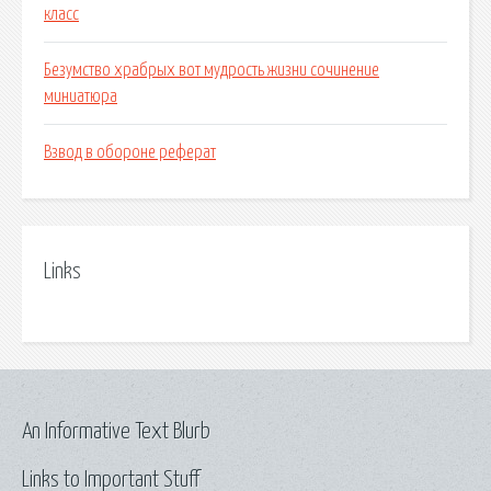
класс
Безумство храбрых вот мудрость жизни сочинение
миниатюра
Взвод в обороне реферат
Links
An Informative Text Blurb
Links to Important Stuff