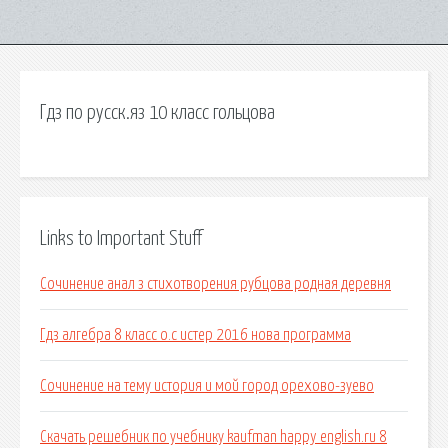
Гдз по русск.яз 10 класс гольцова
Links to Important Stuff
Сочинение анал з стихотворения рубцова родная деревня
Гдз алгебра 8 класс о.с истер 2016 нова программа
Сочинение на тему история и мой город орехово-зуево
Скачать решебник по учебнику kaufman happy english.ru 8