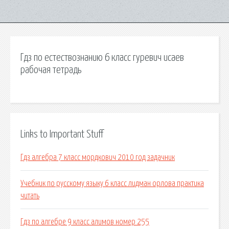
Гдз по естествознанию 6 класс гуревич исаев
рабочая тетрадь
Links to Important Stuff
Гдз алгебра 7 класс мордкович 2010 год задачник
Учебник по русскому языку 6 класс лидман орлова практика
читать
Гдз по алгебре 9 класс алимов номер 255