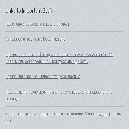
Links to Important Stuff
Гдз 6 класс история о и шалагинова i
Суждение и норма реферат логика
Гдз. ершова и голобородько .алгебра и начала анализа 10-11
классы.самостоятельные и контрольные работы
Гдз по математике 1 класс петерсон часть 2
Рефераты на казахском языке на тему казахская национальная
одежда
Українська мова читання і розвиток мовлення 3 клас будна , рябова
гдз