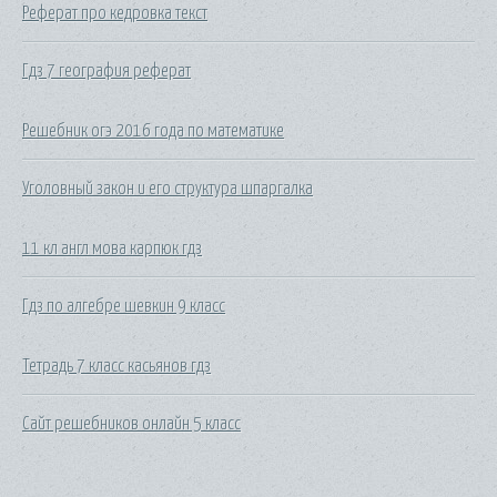
Реферат про кедровка текст
Гдз 7 география реферат
Решебник огэ 2016 года по математике
Уголовный закон и его структура шпаргалка
11 кл англ мова карпюк гдз
Гдз по алгебре шевкин 9 класс
Тетрадь 7 класс касьянов гдз
Сайт решебников онлайн 5 класс