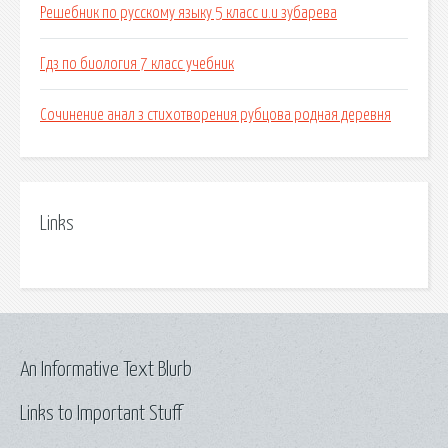
Решебник по русскому языку 5 класс и.и зубарева
Гдз по биология 7 класс учебник
Сочинение анал з стихотворения рубцова родная деревня
Links
An Informative Text Blurb
Links to Important Stuff