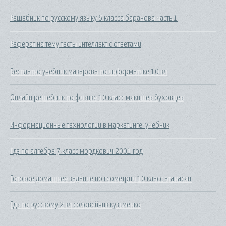
Решебник по русскому языку 6 класса баранова часть 1
Реферат на тему тесты интеллект с ответами
Бесплатно учебник макарова по информатике 10 кл
Онлайн решебник по физике 10 класс мякишев буховцев
Информационные технологии в маркетинге: учебник
Гдз по алгебре 7 класс мордкович 2001 год
Готовое домашнее задание по геометрии 10 класс атанасян
Гдз по русскому 2 кл соловейчик кузьменко