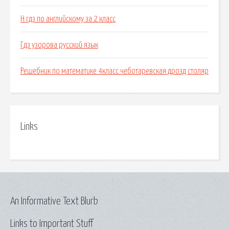
H гдз по английскому за 2 класс
Гдз узорова русский язык
Решебник по математике 4класс чеботаревская дрозд столяр
Links
An Informative Text Blurb
Links to Important Stuff