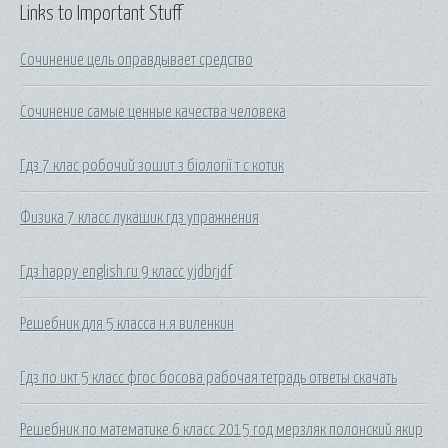
Links to Important Stuff
Сочинение цель оправдывает средство
Сочинение самые ценные качества человека
Гдз 7 клас робочий зошит з біології т с котик
Физика 7 класс лукашик гдз упражнения
Гдз happy english.ru 9 класс yjdbrjdf
Решебник для 5 класса н.я виленкин
Гдз по икт 5 класс фгос босова рабочая тетрадь ответы скачать
Решебник по математике 6 класс 2015 год мерзляк полонский якир