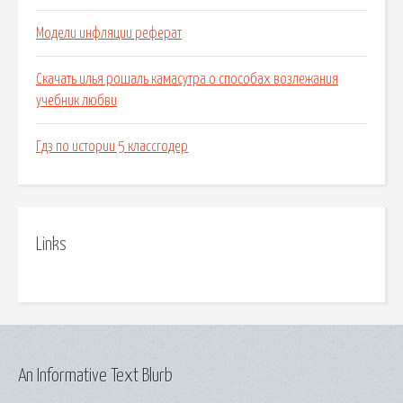
Модели инфляции реферат
Скачать илья рошаль камасутра о способах возлежания
учебник любви
Гдз по истории 5 классгодер
Links
An Informative Text Blurb