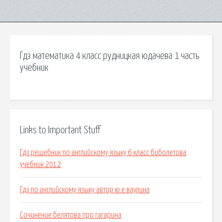
Гдз математика 4 класс рудницкая юдачева 1 часть
учебник
Links to Important Stuff
Гдз решебник по английскому языку 6 класс биболетова
учебник 2012
Гдз по английскому языку автор ю.е.ваулина
Сочинение белятова про гагарина