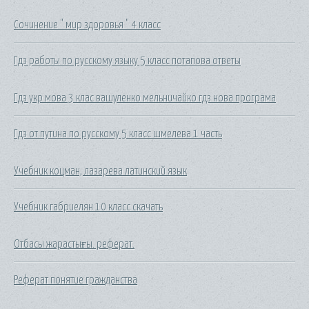
Сочинение " мир здоровья " 4 класс
Гдз работы по русскому языку 5 класс потапова ответы
Гдз укр мова 3 клас вашуленко мельничайко гдз нова програма
Гдз от путина по русскому 5 класс шмелева 1 часть
Учебник коцман, лазарева латинский язык
Учебник габриелян 10 класс скачать
Отбасы жарастығы. реферат.
Реферат понятие гражданства